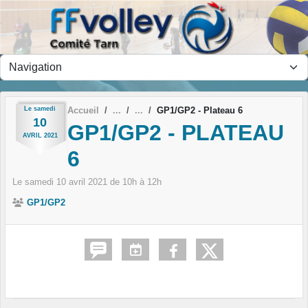
Panneau de gestion des cookies
Le
samedi
Accueil
GP1/GP2 - Plateau 6
10
GP1/GP2 - PLATEAU
AVRIL
2021
6
Le
samedi
10
avril
2021
de 10h à 12h
GP1/GP2