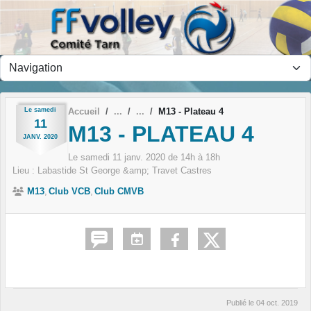
Panneau de gestion des cookies
Le
samedi
Accueil
M13 - Plateau 4
11
M13 - PLATEAU 4
JANV.
2020
Le
samedi
11
janv.
2020
de 14h à 18h
Lieu :
Labastide St George &amp; Travet Castres
M13
Club VCB
Club CMVB
Publié le
04 oct. 2019