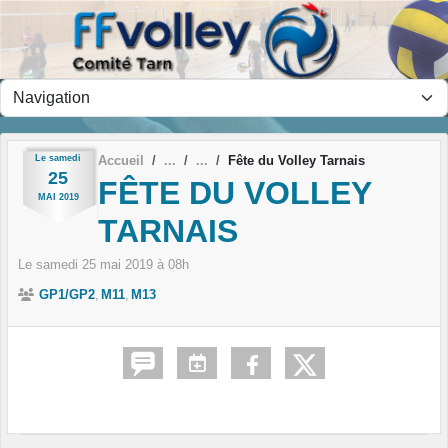
Panneau de gestion des cookies
Le
samedi
Accueil
Fête du Volley Tarnais
25
FÊTE DU VOLLEY
MAI
2019
TARNAIS
Le
samedi
25
mai
2019
à 08h
GP1/GP2
M11
M13