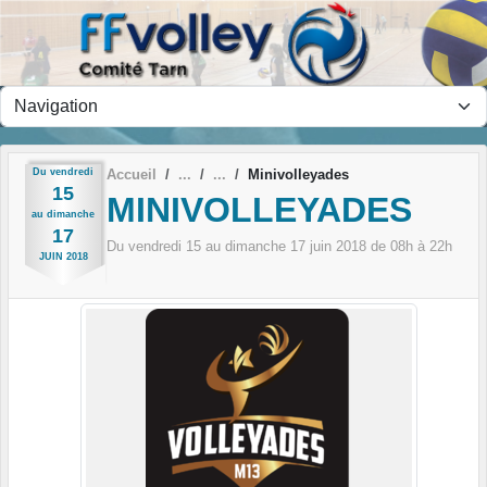
Panneau de gestion des cookies
Du
vendredi
Accueil
Minivolleyades
15
MINIVOLLEYADES
au
dimanche
17
Du
vendredi
15
au
dimanche
17
juin
2018
de 08h à 22h
JUIN
2018