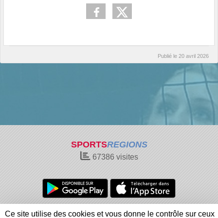
Publié le
20 avril 2026
SPORTS
REGIONS
67386
visites
Charte cookies
Gestion des cookies
Ce site utilise des cookies et vous donne le contrôle sur ceux